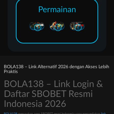
Permainan
i
i
i
BOLA138 – Link Alternatif 2026 dengan Akses Lebih
Praktis
BOLA138 – Link Login &
Daftar SBOBET Resmi
Indonesia 2026
BOLA138
merupakan agen SBOBET resmi Indonesia yang menyediakan
link