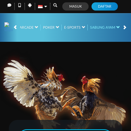
MASUK
DAFTAR
PR
 GAME
ARCADE
POKER
E-SPORTS
SABUNG AYAM