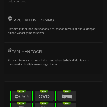
untuk pemain.
TARUHAN LIVE KASINO
Platform Pilihan bagi perusahaan-perusahaan terbaik di dunia, dengan
pilihan variasi game terbanyak
TARUHAN TOGEL
Platform togel yang menarik dari perusahan terbaik di dunia yang
menawarkan hadiah kemenangan besar