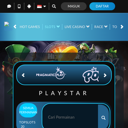
MASUK
DAFTAR
IDR
12,675,353,
HOT GAMES
SLOTS
LIVE CASINO
RACE
TOGEL
PLAYSTAR
SEMUA
PERMAINAN
TOP
SLOTS
20