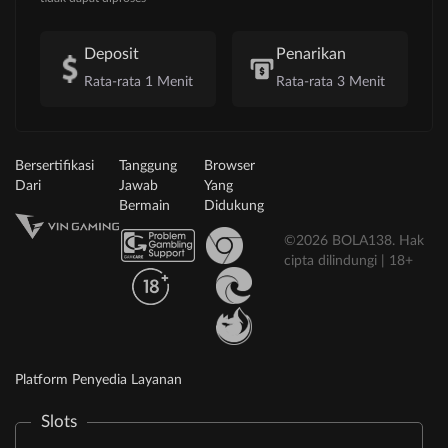
Deposit
Penarikan
Rata-rata 1 Menit
Rata-rata 3 Menit
Bersertifikasi
Tanggung
Browser
Dari
Jawab
Yang
Bermain
Didukung
©2026 BOLA138. Hak
cipta dilindungi | 18+
Platform Penyedia Layanan
Slots