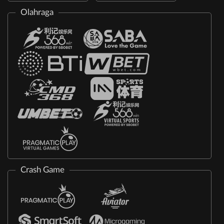
Olahraga
Crash Game