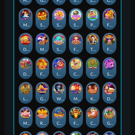
HIYAS GEMS
Go Clash
PYRAMID OF FLAMES
Super Powerful
LUCKY ACE
Challenge・Golden Pig
Madame Caroline
Super Boom
SUGAR TEDDY
SUGAR BOOM
Piggy Master
FEATURE BUY - Golden Pig
DA FU GUI
Moon Festival
SUPER LUCKY
Face Off
The Empire
FEATURE BUY・SUPER POWERFUL
Dragon Boat Festival
Fortune Teller
India Treasure
CAISHEN DADDY
Challenge・Mayan Calendar
Super Rich
Lucky Poker 2
Golden Zongzi
Wu Xia
Money Meow
KungFu
DIAO CHAN FA DA CAI
My Lord
Rich & Happy
CHALLENGE・FU LU SHOU XI
Fortune Bull
China Empress
Golden Week