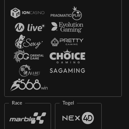
Race
Togel