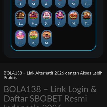
Dragon Wish
Money Mouse
Adventure Iceland
Santa Wild Drop
Moji Mania
Fiery Sevens Exclusive
Emperor Gate
Halloween Vacation
Sweet Bakery
Jokers Treasure
Mr Chu Tycoon
Tiger Warrior
Candy Candy
Rich Caishen
Muay Thai Fighter
BOLA138 – Link Alternatif 2026 dengan Akses Lebih
Praktis
BOLA138 – Link Login &
Daftar SBOBET Resmi