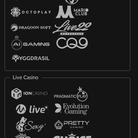
Live Casino