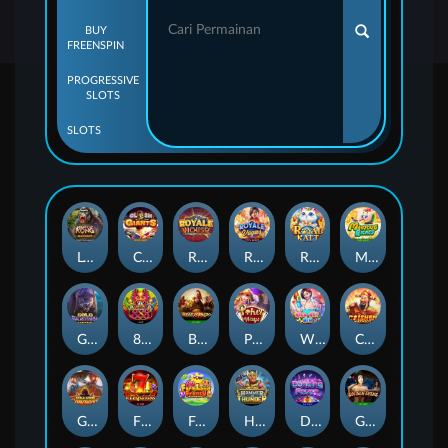
BUY
FREENSPIN
PROGRESSIVE
SLOTS
SLOTS
Legacy of Kong Maxways
Clash of the Giants
Royale House
Royale Vegas
Royal Katt
Mahjong Riches
Gold Panther Maxways
888
Brothers kingdom
Poker Ways
Wild Wet Win
Caishen
Gold Rush Cowboys
Fiery Sevens
Farmland Frenzy Maxways
Hammer of Thunder
Dancing Fever
Golden Lotus SE