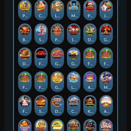
Pharaoh Gates
Christmas Tree of Wonders
Lucky Horse
Mayan Gems
Ping Pong Panda
Juicy Market
Baby Cai Shen
Sugar Party
Princess Wang
168 Fortunes
Double Fortune
Golden Chicken
Dragon Gold
FaFaFa
Golden Monkey
Golden Whale
Fiery Sevens Hot 5
Fiery Sevens Hot 20
Fiery Sevens Hot 50
Fiery Sevens Hot 100
Golden Pixiu
Lucky Twin Sea
Alchemy Quest Level Up
Magic Kitty
First Love
5 Fortune
Double Flame
Christmas Miracles
King Pharaoh
Alchemy Quest Jackpot