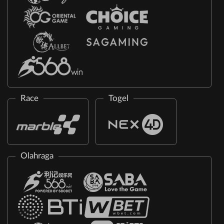
Race
Togel
Olahraga