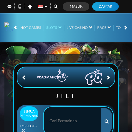
MASUK
DAFTAR
IDR
12,693,531,
HOT GAMES
SLOTS
LIVE CASINO
RACE
TOGEL
JILI
SEMUA
PERMAINAN
TOP
SLOTS
20