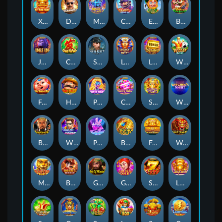
XiYangYang
Dabanggg
Magic Lamp
Cricket King 18
Elf Bingo
Bone Fortune
Jungle King
Crazy FaFaFa
Sin City
Legacy of Egypt
Lucky Goldbricks
Wild Ace
FortunePig
Hot Chilli
Party Night
Candy Baby
Super Rich
Witches Night
Bao boon chin
Wild Racer
Party Star
Book of Gold
Fortune Gems 3
War Of Dragons
Master Tiger
Bonus Hunter
God Of Martial
Golden Joker
SevenSevenSeven
Lucky Coming