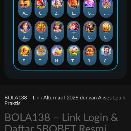
Arena Fighter
Crazy Pusher
Zeus
Trial of Phoenix
Gem Party
Jackpot Joker
Bangla Beauty
Fortune Tree
Samba
Bubble Beauty
Chin Shi Huang
Crazy Golden Bank
Egypt's Glow
Thor X
Neko Fortune
The Pig House
3 Coin Treasures
Cricket Sah 75
BOLA138 – Link Alternatif 2026 dengan Akses Lebih
Praktis
BOLA138 – Link Login &
Daftar SBOBET Resmi