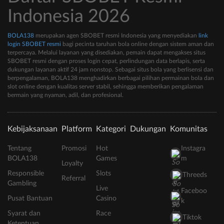
Indonesia 2026
BOLA138
merupakan agen SBOBET resmi Indonesia yang menyediakan
link
login SBOBET resmi
bagi pecinta taruhan bola online dengan sistem aman dan
terpercaya. Melalui layanan yang disediakan, pemain dapat mengakses situs
SBOBET resmi dengan proses login cepat, perlindungan data berlapis, serta
dukungan layanan aktif 24 jam nonstop. Sebagai situs bola yang berlisensi dan
berpengalaman, BOLA138 menghadirkan berbagai pilihan permainan bola dan
slot online dengan kualitas server stabil, sehingga memberikan pengalaman
bermain yang nyaman, adil, dan profesional.
Kebijaksanaan
Platform
Kategori
Dukungan
Komunitas
Tentang
Promosi
Hot
Instagra
BOLA138
Games
m
Loyalty
Responsible
Slots
Threeds
Referral
Gambling
Live
Faceboo
Pusat Bantuan
Casino
k
Syarat dan
Race
Tiktok
Ketentuan