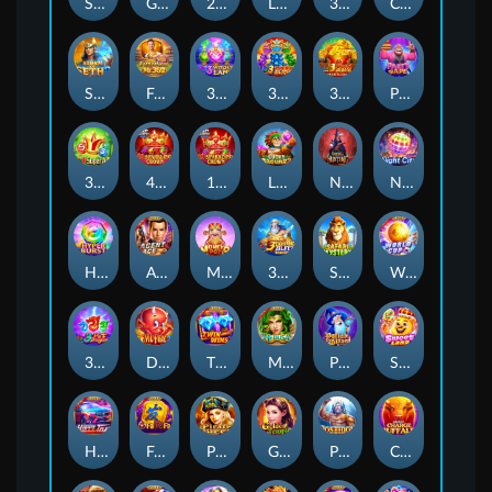
Super Ace Deluxe
Golden Queen
20 Blazing Clover
Lucky Jaguar 500
3 Coin Wild Tiger
Coin of Lightning
Storm of Seth 2
Fortune Gems Legend
3 Witch's Lamp
3 Lucky Baozhu
3 Coin Golden OX
Party Ape
3 Super Ace
40 Sparkling Crown
10 Sparkling Crown
Lucky Jaguar 2
Nightfall Hunting
Night City
Hyper Burst
Agent Ace
Money Pot
3 Lightning Blitz
Safari Mystery
World Cup
3 Pot Dragons
Devil Fire 2
TWIN WINS
Medusa
Potion Wizard
Sweet Land
Happy Taxi
Fa Fa Fa
Pirate Queen
Golden Temple
Poseidon
Charge Buffalo Ascent