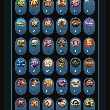
Bicho
Coin Rush Deluxe
European Roulette
Bai Cao Black & Red
Teen Patti Versus
Indonesian Animal Dice
Fruit Roulette
Vietnam Fish Prawn Crab
Burmese 6 Animals
Dota Hi-Lo
Bonus Dice
Tongits
Vietnam Rock Paper Scissors
Kingmaker Pok Deng
Thai Fish Prawn Crab GO!
Baccarat: Multi
Bai Cao Mystic Four
Four Dice
Plinko Rush
Video Poker
Minesweeper
Heist
Blackjack
Iron Dome
7 Up 7 Down
KM Power Ball
Coin Toss
KM Virtual Greyhound Racing
Toon Crash
Poker Roulette