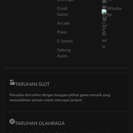
Crash
Whatsa
Game
pp
Arcade
Poker
E-Sports
Sabung
Ayam
TARUHAN SLOT
Penyedia slot online dengan beragam pilihan game menarik yang
memudahkan pemain untuk mencapai jackpot
TARUHAN OLAHRAGA