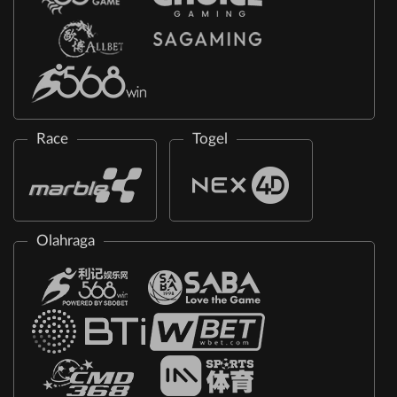
Race
Togel
Olahraga