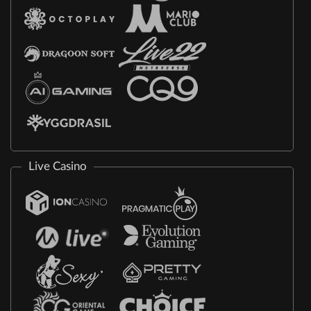
Live Casino