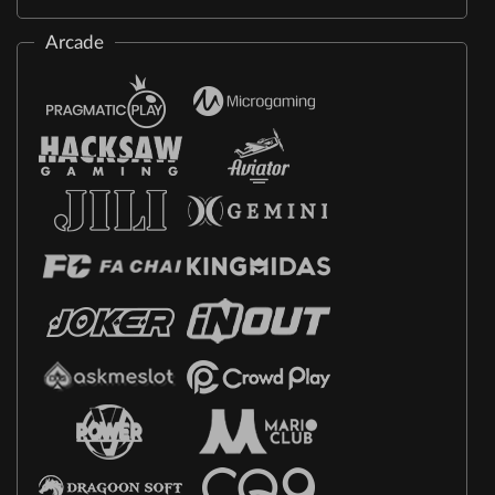
Arcade