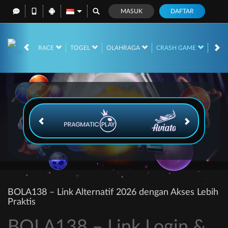
MASUK
DAFTAR
 CASINO
RACE
TOGEL
OLAHRAGA
CRASH GAME
ARC
BOLA138 – Link Alternatif 2026 dengan Akses Lebih
Praktis
BOLA138 – Link Login &