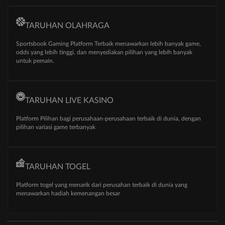
TARUHAN OLAHRAGA
Sportsbook Gaming Platform Terbaik menawarkan lebih banyak game,
odds yang lebih tinggi, dan menyediakan pilihan yang lebih banyak
untuk pemain.
TARUHAN LIVE KASINO
Platform Pilihan bagi perusahaan-perusahaan terbaik di dunia, dengan
pilihan variasi game terbanyak
TARUHAN TOGEL
Platform togel yang menarik dari perusahan terbaik di dunia yang
menawarkan hadiah kemenangan besar