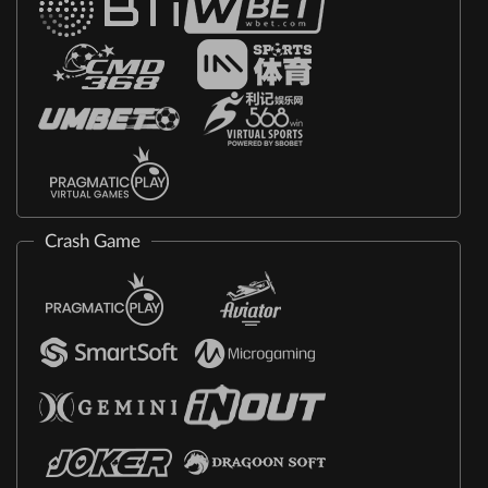
Crash Game