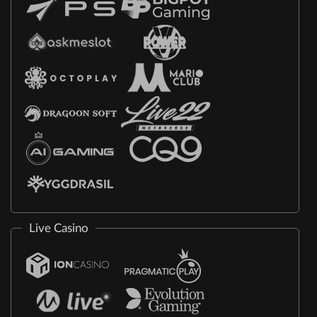
Live Casino