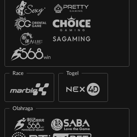
Race
Togel
Olahraga