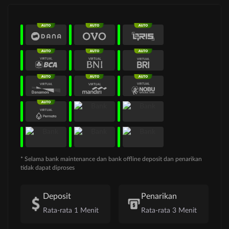
* Selama bank maintenance dan bank offline deposit dan penarikan
tidak dapat diproses
Deposit
Penarikan
Rata-rata 1 Menit
Rata-rata 3 Menit