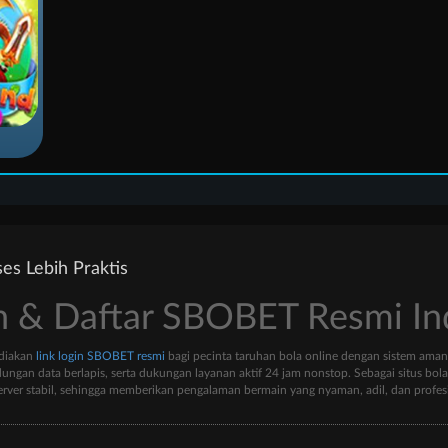
es Lebih Praktis
n & Daftar SBOBET Resmi In
diakan
link login SBOBET resmi
bagi pecinta taruhan bola online dengan sistem aman
dungan data berlapis, serta dukungan layanan aktif 24 jam nonstop. Sebagai situs b
server stabil, sehingga memberikan pengalaman bermain yang nyaman, adil, dan profes