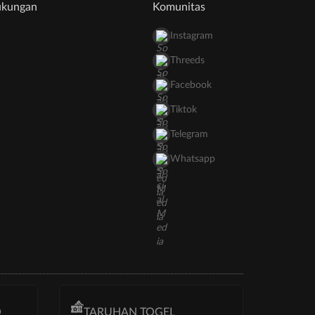
kungan
Komunitas
Instagram
Threeds
Facebook
Tiktok
Telegram
Whatsapp
O
TARUHAN TOGEL