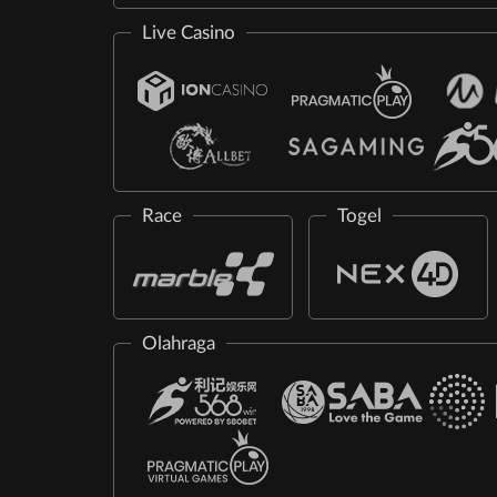
Live Casino
Race
Togel
Olahraga