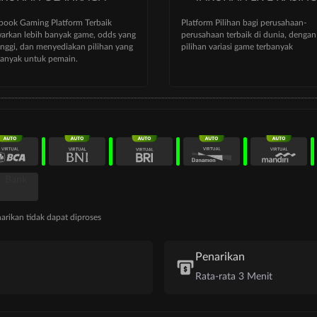
book Gaming Platform Terbaik
Platform Pilihan bagi perusahaan-
rkan lebih banyak game, odds yang
perusahaan terbaik di dunia, dengan
tinggi, dan menyediakan pilihan yang
pilihan variasi game terbanyak
banyak untuk pemain.
arikan tidak dapat diproses
Penarikan
Rata-rata 3 Menit