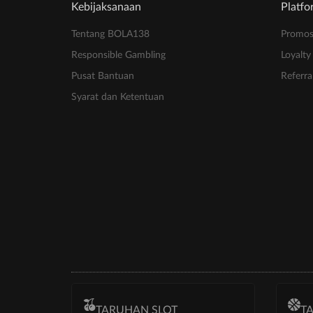
Kebijaksanaan
Platfo
Tentang BOLA138
Promos
Responsible Gambling
Loyalty
Pusat Bantuan
Referra
Syarat dan Ketentuan
TARUHAN SLOT
T