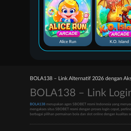
Alice Run
K.O. Island
BOLA138 – Link Alternatif 2026 dengan Aks
BOLA138 – Link Logi
BOLA138
merupakan agen SBOBET resmi Indonesia yang menye
mengakses situs SBOBET resmi dengan proses login cepat, perlin
berbagai pilihan permainan bola dan slot online dengan kualitas 