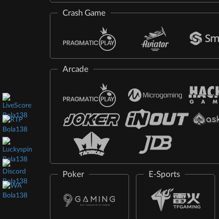
Crash Game
Arcade
Poker
E-Sports