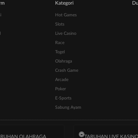
rm
Kategori
Du
i
Hot Games
Slots
l
Live Casino
Race
Togel
Olahraga
Crash Game
Arcade
Poker
E-Sports
Sabung Ayam
ARUHAN OLAHRAGA
TARUHAN LIVE KASIN