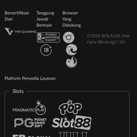
Bersertifikasi
Tanggung
Browser
Dari
Jawab
Yang
Bermain
Didukung
©2026 BOLA138. Hak
cipta dilindungi | 18+
Platform Penyedia Layanan
Slots