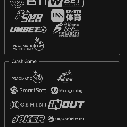
Crash Game