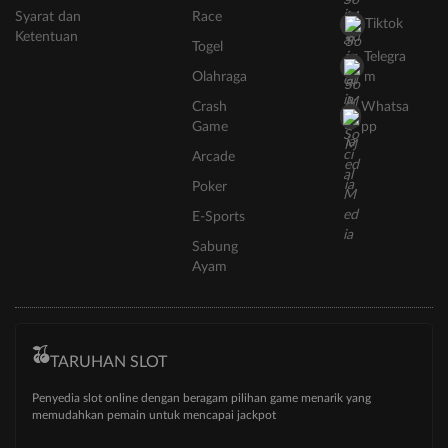
Syarat dan
Race
Tiktok
Ketentuan
Togel
Telegra
Olahraga
m
Crash
Whatsa
Game
pp
Arcade
Poker
E-Sports
Sabung
Ayam
TARUHAN SLOT
Penyedia slot online dengan beragam pilihan game menarik yang
memudahkan pemain untuk mencapai jackpot