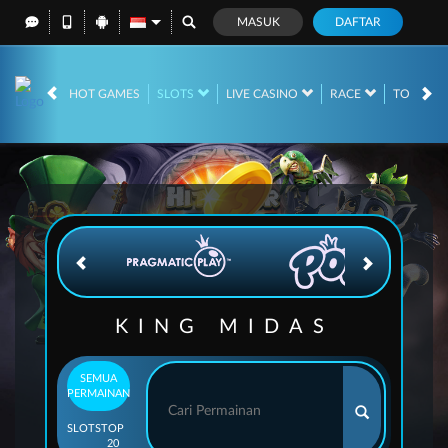
MASUK
DAFTAR
IDR
12,684,772,
HOT GAMES
SLOTS
LIVE CASINO
RACE
TOGEL
KING MIDAS
SEMUA
PERMAINAN
SLOTS
TOP
20