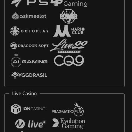
Live Casino