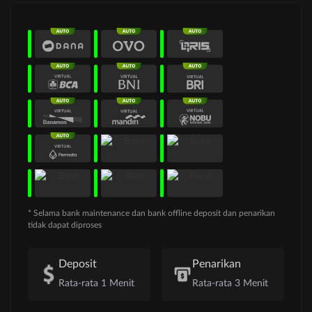
* Selama bank maintenance dan bank offline deposit dan penarikan
tidak dapat diproses
Deposit
Penarikan
Rata-rata 1 Menit
Rata-rata 3 Menit