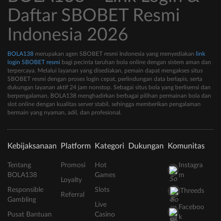
Daftar SBOBET Resmi
Indonesia 2026
BOLA138
merupakan agen SBOBET resmi Indonesia yang menyediakan
link
login SBOBET resmi
bagi pecinta taruhan bola online dengan sistem aman dan
terpercaya. Melalui layanan yang disediakan, pemain dapat mengakses situs
SBOBET resmi dengan proses login cepat, perlindungan data berlapis, serta
dukungan layanan aktif 24 jam nonstop. Sebagai situs bola yang berlisensi dan
berpengalaman, BOLA138 menghadirkan berbagai pilihan permainan bola dan
slot online dengan kualitas server stabil, sehingga memberikan pengalaman
bermain yang nyaman, adil, dan profesional.
Kebijaksanaan
Platform
Kategori
Dukungan
Komunitas
Tentang
Promosi
Hot
Instagra
BOLA138
Games
m
Loyalty
Responsible
Slots
Threeds
Referral
Gambling
Live
Faceboo
Pusat Bantuan
Casino
k