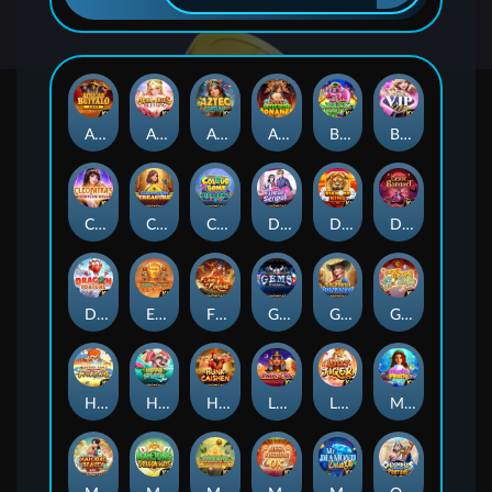
AFRICAN BUFFALO 5000
APHRODITE’S BLESSING
Aztec Fortune
Aztec Rush Bonanza
BREAK THE BANK
BUNNY VIP NIGHT
Cleopatra's Fortune Ways
Cleopatra's Treasure
Colour Game Mega Bonus
Dear Senpai
DIAMOND KING
DRACULA’S CASTLE BANQUET
DRAGON FORTUNE
EYES OF RA
Flame of Fortune
Gems of Valhalla
Gold Rush Bonanza
GOLDEN FORTUNE HORSE
HEAVENLY FEAST WITH WUKONG
Hippo Splash
Hunk Cai Shen
LADY OF RA
LUCKY TIGER
MAGIC PEARLS