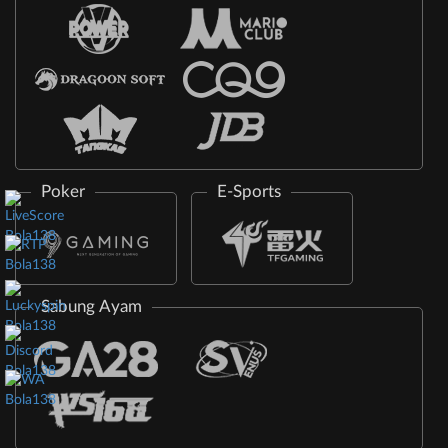
Poker
E-Sports
Sabung Ayam