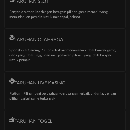
TARUHAN SLOT
Penyedia slot online dengan beragam pilihan game menarik yang
memudahkan pemain untuk mencapai jackpot
TARUHAN OLAHRAGA
Sportsbook Gaming Platform Terbaik menawarkan lebih banyak game,
odds yang lebih tinggi, dan menyediakan pilihan yang lebih banyak
untuk pemain.
TARUHAN LIVE KASINO
Platform Pilihan bagi perusahaan-perusahaan terbaik di dunia, dengan
pilihan variasi game terbanyak
TARUHAN TOGEL