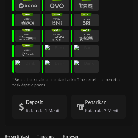
* Selama bank maintenance dan bank offline deposit dan penarikan
tidak dapat diproses
Deposit
Penarikan
Rata-rata 1 Menit
Rata-rata 3 Menit
Bersertifikasi
Tanggung
Browser