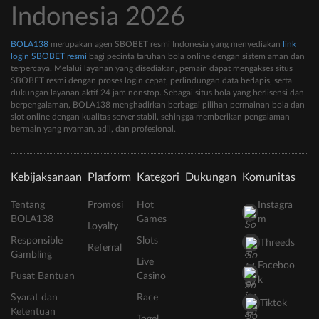
Indonesia 2026
BOLA138
merupakan agen SBOBET resmi Indonesia yang menyediakan
link
login SBOBET resmi
bagi pecinta taruhan bola online dengan sistem aman dan
terpercaya. Melalui layanan yang disediakan, pemain dapat mengakses situs
SBOBET resmi dengan proses login cepat, perlindungan data berlapis, serta
dukungan layanan aktif 24 jam nonstop. Sebagai situs bola yang berlisensi dan
berpengalaman, BOLA138 menghadirkan berbagai pilihan permainan bola dan
slot online dengan kualitas server stabil, sehingga memberikan pengalaman
bermain yang nyaman, adil, dan profesional.
Kebijaksanaan
Platform
Kategori
Dukungan
Komunitas
Tentang
Promosi
Hot
Instagra
BOLA138
Games
m
Loyalty
Responsible
Slots
Threeds
Referral
Gambling
Live
Faceboo
Pusat Bantuan
Casino
k
Syarat dan
Race
Tiktok
Ketentuan