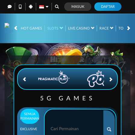
MASUK
DAFTAR
IDR
12,690,554,
HOT GAMES
SLOTS
LIVE CASINO
RACE
TOGEL
5G GAMES
SEMUA
PERMAINAN
EXCLUSIVE