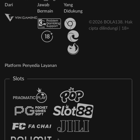
Dari
Jawab
Yang
Bermain
Didukung
©2026 BOLA138. Hak
cipta dilindungi | 18+
Platform Penyedia Layanan
Slots