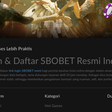
es Lebih Praktis
n & Daftar SBOBET Resmi In
diakan
link login SBOBET resmi
bagi pecinta taruhan bola online dengan sistem aman
dungan data berlapis, serta dukungan layanan aktif 24 jam nonstop. Sebagai situs b
server stabil, sehingga memberikan pengalaman bermain yang nyaman, adil, dan profes
rm
Kategori
Du
i
Hot Games