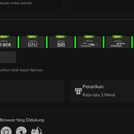
banyak untuk pemain.
arikan tidak dapat diproses
Penarikan
Rata-rata 3 Menit
Browser Yang Didukung