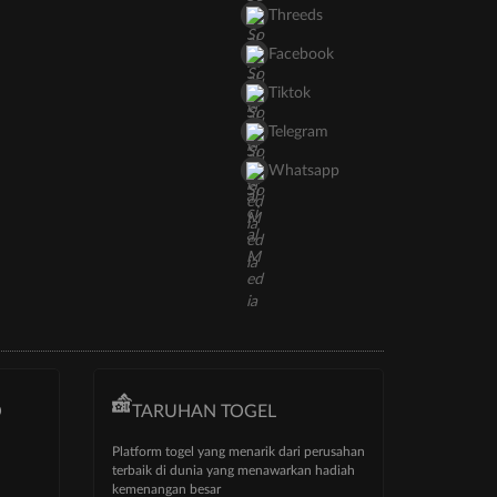
Threeds
Facebook
Tiktok
Telegram
Whatsapp
O
TARUHAN TOGEL
Platform togel yang menarik dari perusahan
terbaik di dunia yang menawarkan hadiah
kemenangan besar