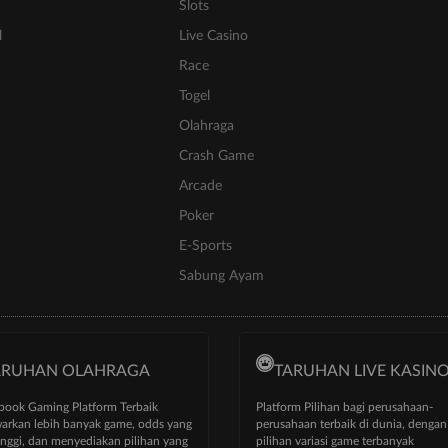
Slots
l
Live Casino
Race
Togel
Olahraga
Crash Game
Arcade
Poker
E-Sports
Sabung Ayam
ARUHAN OLAHRAGA
TARUHAN LIVE KASIN
book Gaming Platform Terbaik
Platform Pilihan bagi perusahaan-
rkan lebih banyak game, odds yang
perusahaan terbaik di dunia, dengan
tinggi, dan menyediakan pilihan yang
pilihan variasi game terbanyak