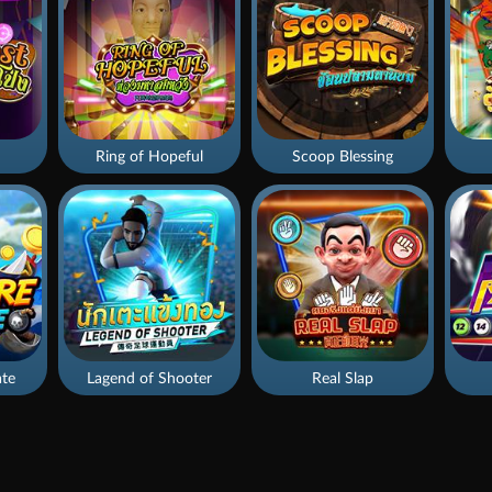
Ring of Hopeful
Scoop Blessing
ate
Lagend of Shooter
Real Slap