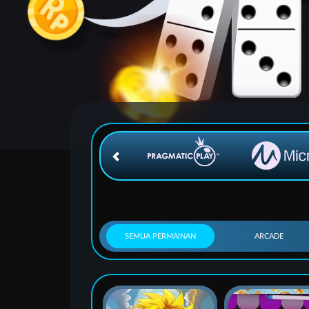
SEMUA PERMAINAN
ARCADE