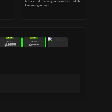
terbaik di dunia yang menawarkan hadiah
kemenangan besar