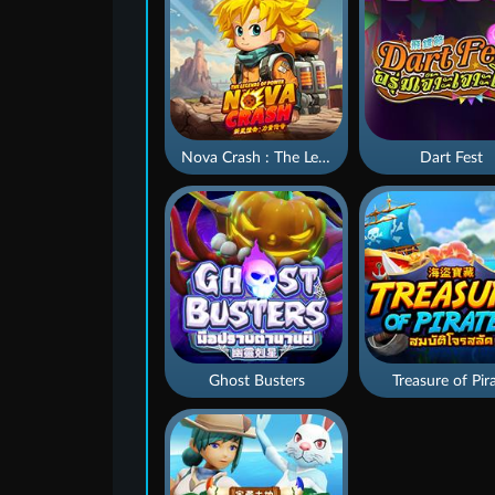
Nova Crash : The Legends of Power
Dart Fest
Ghost Busters
Treasure of Pir