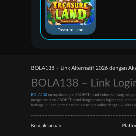
Treasure Land
BOLA138 – Link Alternatif 2026 dengan Aks
BOLA138 – Link Logi
BOLA138
merupakan agen SBOBET resmi Indonesia yang menye
mengakses situs SBOBET resmi dengan proses login cepat, perlin
berbagai pilihan permainan bola dan slot online dengan kualitas 
Kebijaksanaan
Platfo