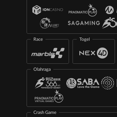
Race
Togel
Olahraga
Crash Game