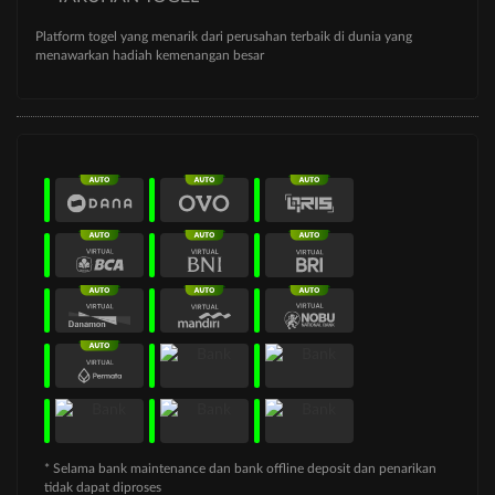
Platform togel yang menarik dari perusahan terbaik di dunia yang
menawarkan hadiah kemenangan besar
* Selama bank maintenance dan bank offline deposit dan penarikan
tidak dapat diproses