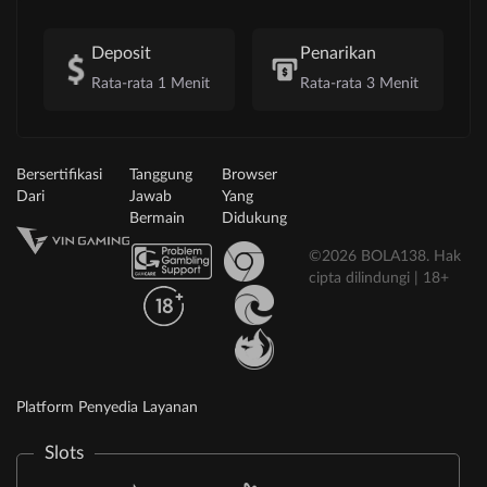
Deposit
Penarikan
Rata-rata 1 Menit
Rata-rata 3 Menit
Bersertifikasi
Tanggung
Browser
Dari
Jawab
Yang
Bermain
Didukung
©2026 BOLA138. Hak
cipta dilindungi | 18+
Platform Penyedia Layanan
Slots