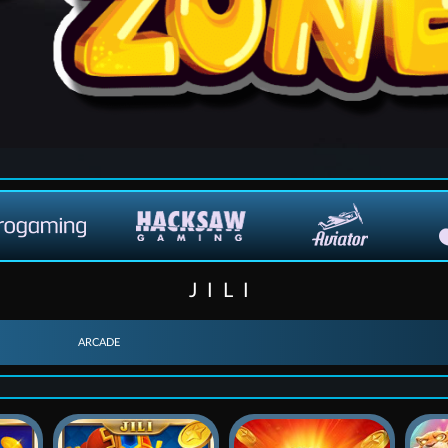
JILI
ARCADE