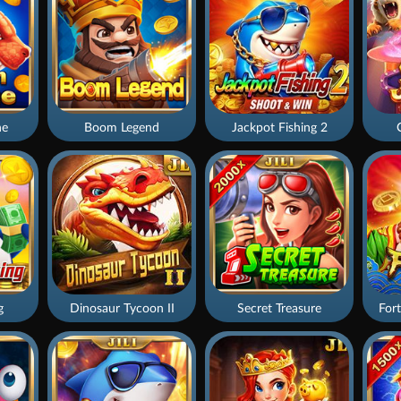
ne
Boom Legend
Jackpot Fishing 2
g
Dinosaur Tycoon II
Secret Treasure
For