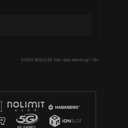
©2026 BOLA138. Hak cipta dilindungi | 18+