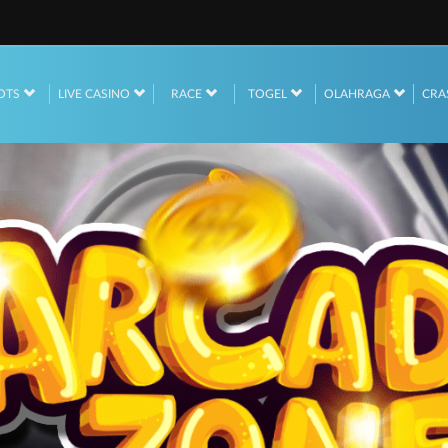
OTS
LIVE CASINO
RACE
TOGEL
OLAHRAGA
CRA