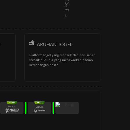
O
TARUHAN TOGEL
Platform togel yang menarik dari perusahan
terbaik di dunia yang menawarkan hadiah
kemenangan besar