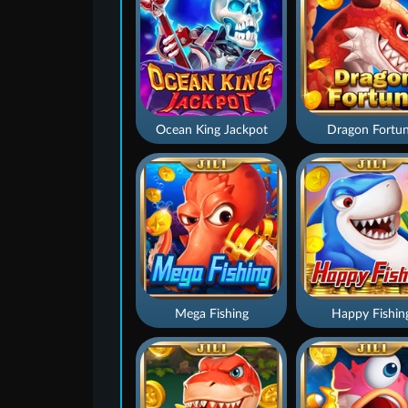
Ocean King Jackpot
Dragon Fortu
Mega Fishing
Happy Fishin