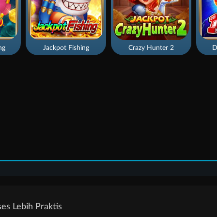
ng
Jackpot Fishing
Crazy Hunter 2
D
es Lebih Praktis