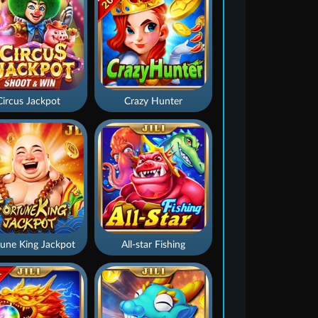
Circus Jackpot
Crazy Hunter
tune King Jackpot
All-star Fishing