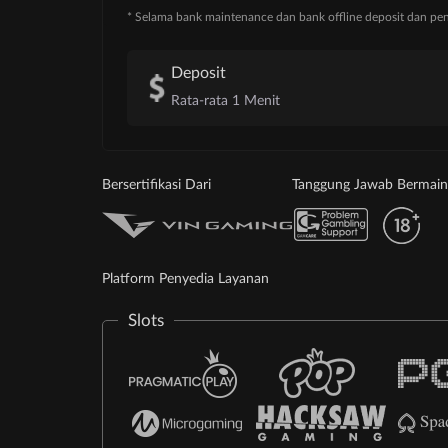
* Selama bank maintenance dan bank offline deposit dan pen
Deposit
Rata-rata 1 Menit
Bersertifikasi Dari
Tanggung Jawab Bermain
Platform Penyedia Layanan
Slots