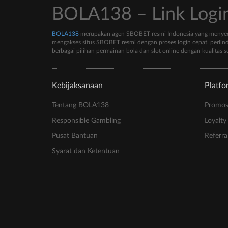
BOLA138 – Link Logi
BOLA138
merupakan agen SBOBET resmi Indonesia yang menye
mengakses situs SBOBET resmi dengan proses login cepat, perlin
berbagai pilihan permainan bola dan slot online dengan kualitas 
Kebijaksanaan
Platfo
Tentang BOLA138
Promos
Responsible Gambling
Loyalty
Pusat Bantuan
Referra
Syarat dan Ketentuan