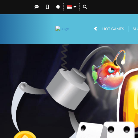
HOT GAMES
SL