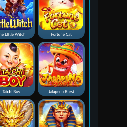
he LIttle Witch
Fortune Cat
Taichi Boy
Jalapeno Burst