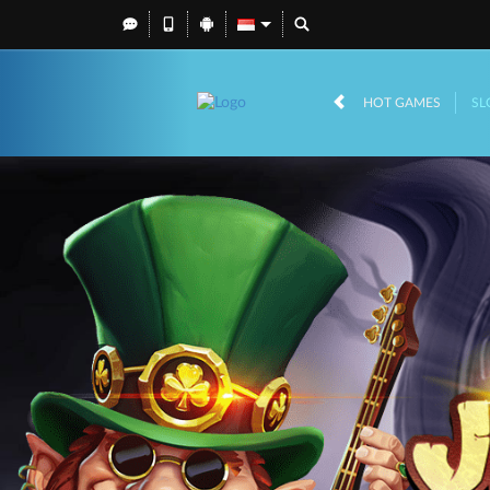
HOT GAMES
SL