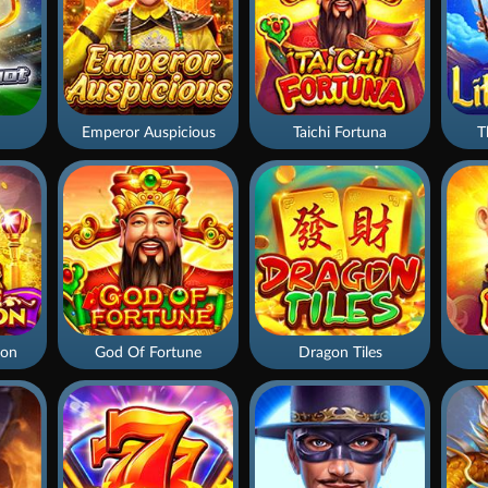
Emperor Auspicious
Taichi Fortuna
T
ion
God Of Fortune
Dragon Tiles