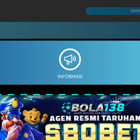
UND
elama waktu ini, PP Virtual Sports permainan tidak akan tersedia. Kami memohon ma
INFORMASI