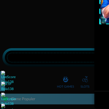
HOT GAMES
SLOTS
LIVE CAS
Game Populer