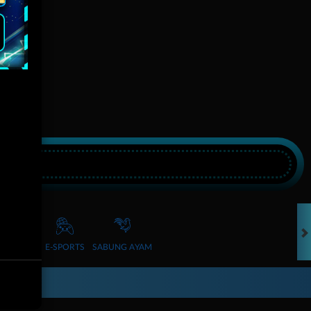
POKER
E-SPORTS
SABUNG AYAM