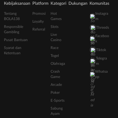
Kebijaksanaan
Platform
Kategori
Dukungan
Komunitas
Tentang
Promosi
Hot
Instagra
BOLA138
Games
m
Loyalty
Responsible
Slots
Threeds
Referral
Gambling
Live
Faceboo
Pusat Bantuan
Casino
k
Syarat dan
Race
Tiktok
Ketentuan
Togel
Telegra
Olahraga
m
Crash
Whatsa
Game
pp
Arcade
Poker
E-Sports
Sabung
Ayam