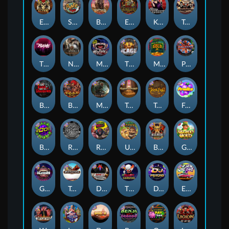
El Pasa Gunfight xNudge
Skate or Die
Buffalo Hunter
Evil Goblins xBomb
Karen Maneater
Tombstone No Mercy
The Rave
Nexus Tombstone RIP
Munchies
The Cage
Monkey's Gold xPays
Punk Rocker
Book Of Shadows
Barbarian Fury
Misery Mining
Tomb of Akhenaten
True kult
Fruits
Brick Snake 2000
Rock Bottom
Roadkill
Ugliest Catch
Bushido Way xNudge
Gaelic Gold
Gluttony
Tombstone
Devil's Crossroad
The Creepy Carnival
DJ Psycho
East Coast Vs West Coast