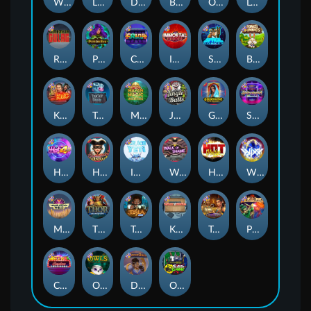
Whacked
Land of the Free
Dragon Tribe
Benji Killed in Vegas
Outsourced: Payday
Legion X
Remember Gulag
Poison Eve
Coins of Fortune
Immortal Fruits
Space Donkey
Bonus Bunnies
Kiss My Chainsaw
Tractor Beam
Mayan Magic Wildfire
Jingle Balls
Golden Genie And The Walking Wilds
Starstruck
Hot 4 Cash
Harlequin Carnival
Ice Ice Yeti
Walk of Shame
Hot Nudge
WiXX
Manhattan Goes Wild
Thor: Hammer Time
Tesla Jolt
Kitchen Drama: Sushi Mania
Tomb of Nefertiti
Pixies vs Pirates
Casino Win Spin
Owls
Dungeon Quest
Outsourced: Slash Game