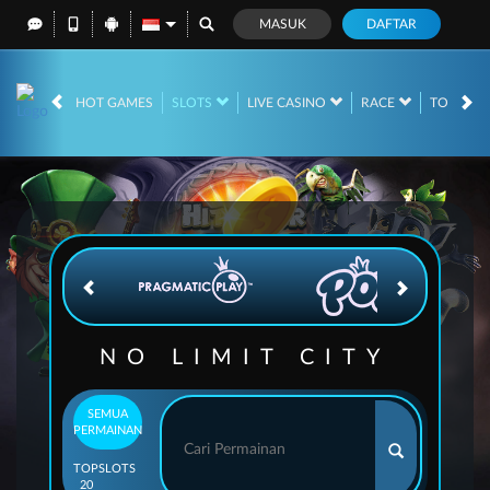
MASUK
DAFTAR
IDR
12,671,028,
HOT GAMES
SLOTS
LIVE CASINO
RACE
TOGEL
NO LIMIT CITY
SEMUA
PERMAINAN
TOP
SLOTS
20