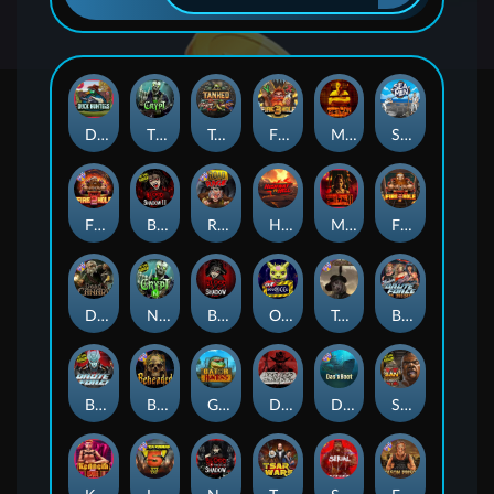
Duck Hunters
The Crypt
Tanked
Fire in the Hole 3
Mental
Seamen
Fire in the Hole 2
Blood & Shadow 2
Road Rage
Highway to Hell
Mental 2
Fire In The Hole xBomb
Dead Canary
Nexus The Crypt
Blood & Shadow
Outsourced
Tombstone RIP
Brute Force: Alien Onslaught
Brute Force
Beheaded
Gator Hunters
Dead, Dead, or Deader
Das xBoot
San Quentin 2: Death Row