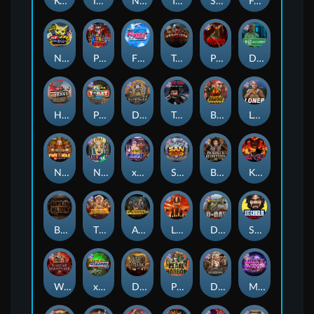
Kenneth Must Die
Infectious 5 xWays
Nexus Blood & Shadow
Tsar Wars
Serial
Folsom Prison
Nexus Outsourced
Punk Rocker 2
Flight Mode
Tombstone Slaughter
Possessed
Disturbed
Home of the Brave
Punk Toilet
Deadwood R.I.P
True Grit Redemption
Blood Diamond
Loner
Nexus Fire In The Hole xBomb
Nine To Five
xWays Hoarder 2
San Quentin xWays
Bounty Hunters xNudge®
Kill Em All
Bangkok Hilton
The Border
Apocalypse Super xNudge
Little Bighorn
D Day
Stockholm Syndrome
Warrior Graveyard xNudge
xWays Hoarder xSplit
Dead Men Walking
Pearl Harbor
Deadwood xNudge
Milky Ways