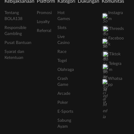
Kebijaksanaan
Platform
Kategori
Dukungan
Komunitas
Tentang
Promosi
Hot
Instagra
BOLA138
Games
m
Loyalty
Responsible
Slots
Threeds
Referral
Gambling
Live
Faceboo
Pusat Bantuan
Casino
k
Syarat dan
Race
Tiktok
Ketentuan
Togel
Telegra
Olahraga
m
Crash
Whatsa
Game
pp
Arcade
Poker
E-Sports
Sabung
Ayam