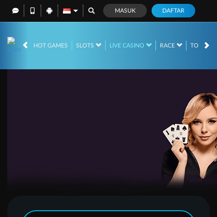
MASUK
DAFTAR
HOT GAMES
SLOTS
LIVE CASINO
RACE
TOGEL