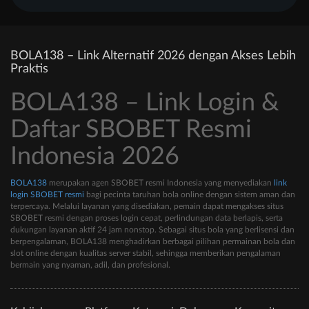
BOLA138 – Link Alternatif 2026 dengan Akses Lebih
Praktis
BOLA138 – Link Login &
Daftar SBOBET Resmi
Indonesia 2026
BOLA138
merupakan agen SBOBET resmi Indonesia yang menyediakan
link
login SBOBET resmi
bagi pecinta taruhan bola online dengan sistem aman dan
terpercaya. Melalui layanan yang disediakan, pemain dapat mengakses situs
SBOBET resmi dengan proses login cepat, perlindungan data berlapis, serta
dukungan layanan aktif 24 jam nonstop. Sebagai situs bola yang berlisensi dan
berpengalaman, BOLA138 menghadirkan berbagai pilihan permainan bola dan
slot online dengan kualitas server stabil, sehingga memberikan pengalaman
bermain yang nyaman, adil, dan profesional.