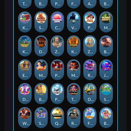
Totem Towers
Bomb Runner
Pamper Me
Fruity Mayan
Arcane Elements
Before Time Runs Out
Knockout Football Rush
Shaolin Fortunes 100
Colossal Gems
Vampire's Fate
Pirates Plunder
Mummy Money
Knockout Football
Dragons Throne
Zeus
Kane's Inferno
Zeus 2
Bombs Away
Egyptian Dreams
Mystic Fortune
Presto
Mr Bling
Return To The Feature
JellyFish Flow
Disco Beats
Bikini Island
Pool Shark
Tuk Tuk Thailand
Double O Dollars
Skys The Limit
Wizards Want War!
Space Goonz
Queen Of Queens
Roman Empire
Fly
Bikini Island Deluxe