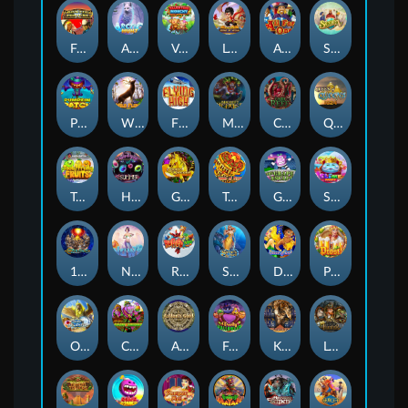
Frontier Fortunes
Arctic Hunt
Valentine Monchy
Legend Of Nezha
All For One
Scopa
Pumpkin Patch
Wild Flow
Flying High
Mighty Medusa
CashReef
Queen Of Queens 2
Tooty Fruity Fruits
Hot Hot Summer
Golden Unicorn
Tower Of Pizza
Grape Escape
Slime Party
12 Zodiacs
Nuwa
Ruffled Up
Siren's Spell
Disco Funk
Prost!
Orbs Of Atlantis
Cashosaurus
Azlangold
Fruity Halloween
King Tuts Tomb
London Hunter