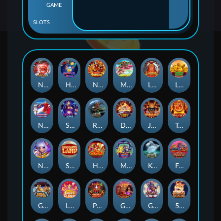
GAME
SLOTS
Nexus Koi Gate
Hot Hot Nexus
Nexus Wealth Inn
Mystic Fortune Nexus
Lucky Lucky Nexus
Laughing Buddha Nexus
Nexus Knockout Football Rush
Soju Bomb
Raiden Shogun
Daruma Impact
Japanese Mask
Taiko Beats
Nine Tails
Shoguns Land
Hey Sushi
Meow Janken
Koi Koi Treasure
Fortune Dragon Joy
Gold Koi Fortune
Lucky Durian
Prosperity Horse
Golden Taj Mahal
Genie's Showtime
5 Lucky Lions