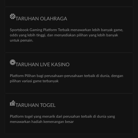
TARUHAN OLAHRAGA
Sportsbook Gaming Platform Terbaik menawarkan lebih banyak game,
odds yang lebih tinggi, dan menyediakan pilihan yang lebih banyak
untuk pemain.
TARUHAN LIVE KASINO
Platform Pilihan bagi perusahaan-perusahaan terbaik di dunia, dengan
pilihan variasi game terbanyak
TARUHAN TOGEL
Platform togel yang menarik dari perusahan terbaik di dunia yang
menawarkan hadiah kemenangan besar