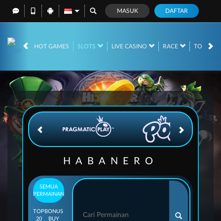
MASUK
DAFTAR
IDR
12,732,682,
HOT GAMES
SLOTS
LIVE CASINO
RACE
TOGEL
HABANERO
SEMUA
PERMAINAN
TOP
BONUS
20
BUY