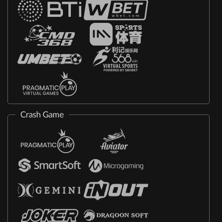
Crash Game