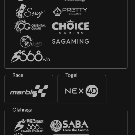
Race
Togel
Olahraga