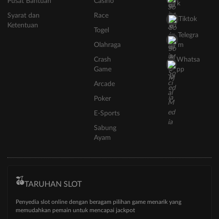
Pusat Bantuan
Casino
k
Syarat dan
Race
Tiktok
Ketentuan
Togel
Telegra
Olahraga
m
Crash
Whatsa
Game
pp
Arcade
Poker
E-Sports
Sabung
Ayam
TARUHAN SLOT
Penyedia slot online dengan beragam pilihan game menarik yang
memudahkan pemain untuk mencapai jackpot