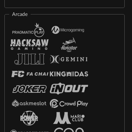
Arcade