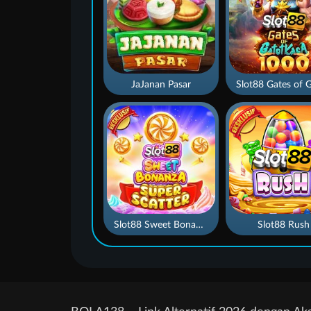
JaJanan Pasar
Slot88 Sweet Bonanza Super Scatter
Slot88 Rush