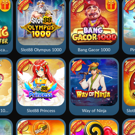
Wukong - Black Scatter
Slot88 Olympus 1000
Bang Gacor 1000
Pi
Starlight Princess 1000
Slot88 Princess
Way of Ninja