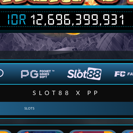
IDR
12,696,424,680
SLOT88 X PP
SLOTS