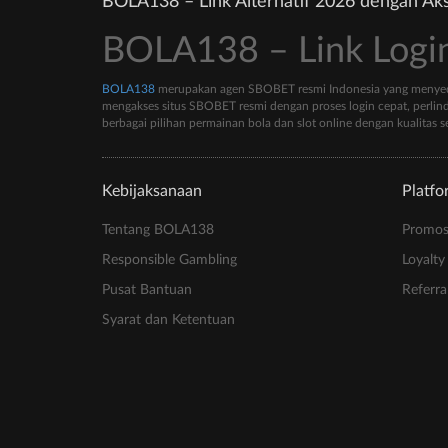
BOLA138 – Link Alternatif 2026 dengan Aks
BOLA138 – Link Logi
BOLA138
merupakan agen SBOBET resmi Indonesia yang menye
mengakses situs SBOBET resmi dengan proses login cepat, perlin
berbagai pilihan permainan bola dan slot online dengan kualitas 
Kebijaksanaan
Platfo
Tentang BOLA138
Promos
Responsible Gambling
Loyalty
Pusat Bantuan
Referra
Syarat dan Ketentuan