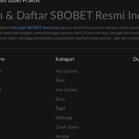
es Lebih Praktis
n & Daftar SBOBET Resmi In
diakan
link login SBOBET resmi
bagi pecinta taruhan bola online dengan sistem aman
dungan data berlapis, serta dukungan layanan aktif 24 jam nonstop. Sebagai situs b
server stabil, sehingga memberikan pengalaman bermain yang nyaman, adil, dan profes
rm
Kategori
Du
i
Hot Games
Slots
l
Live Casino
Race
Togel
Olahraga
Crash Game
Arcade