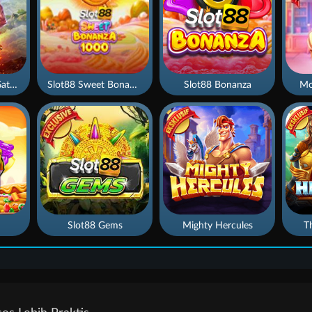
Slot88 Gates of Gatot Kaca 1000
Slot88 Sweet Bonanza 1000
Slot88 Bonanza
Mo
Slot88 Gems
Mighty Hercules
T