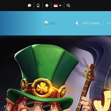
HOT GAMES
SL