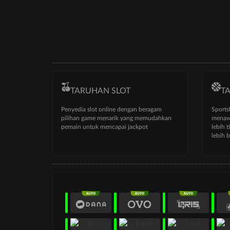
TARUHAN SLOT
T
Penyedia slot online dengan beragam
Sports
pilihan game menarik yang memudahkan
menawa
pemain untuk mencapai jackpot
lebih 
lebih 