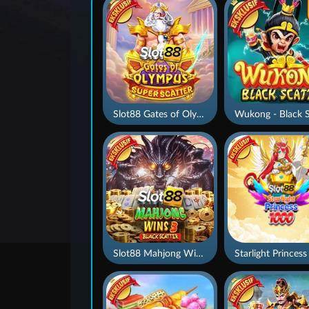
Slot88 Gates of Olympus Super Scatter
Slot88 Mahjong Wins 3 Black Scatter