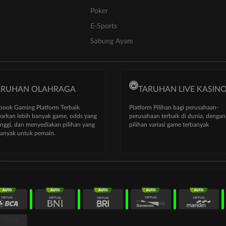
Poker
E-Sports
Sabung Ayam
ARUHAN OLAHRAGA
TARUHAN LIVE KASIN
book Gaming Platform Terbaik
Platform Pilihan bagi perusahaan-
rkan lebih banyak game, odds yang
perusahaan terbaik di dunia, dengan
tinggi, dan menyediakan pilihan yang
pilihan variasi game terbanyak
banyak untuk pemain.