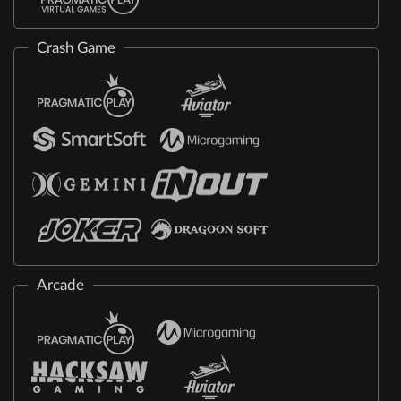
Crash Game
Arcade