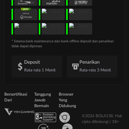
* Selama bank maintenance dan bank offline deposit dan penarikan
tidak dapat diproses
Deposit
Penarikan
Rata-rata 1 Menit
Rata-rata 3 Menit
Bersertifikasi
Tanggung
Browser
Dari
Jawab
Yang
Bermain
Didukung
©2026 BOLA138. Hak
cipta dilindungi | 18+