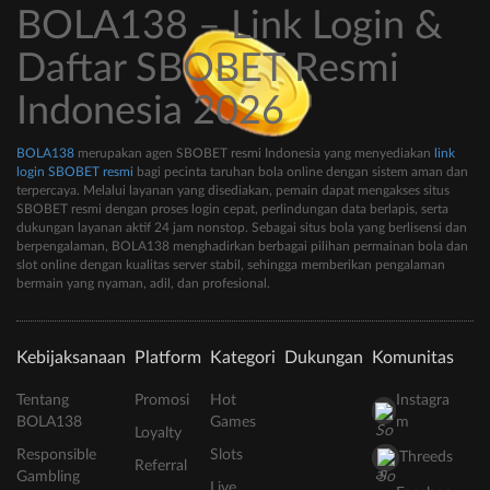
BOLA138 – Link Login &
Daftar SBOBET Resmi
Indonesia 2026
BOLA138
merupakan agen SBOBET resmi Indonesia yang menyediakan
link
login SBOBET resmi
bagi pecinta taruhan bola online dengan sistem aman dan
terpercaya. Melalui layanan yang disediakan, pemain dapat mengakses situs
SBOBET resmi dengan proses login cepat, perlindungan data berlapis, serta
dukungan layanan aktif 24 jam nonstop. Sebagai situs bola yang berlisensi dan
berpengalaman, BOLA138 menghadirkan berbagai pilihan permainan bola dan
slot online dengan kualitas server stabil, sehingga memberikan pengalaman
bermain yang nyaman, adil, dan profesional.
Kebijaksanaan
Platform
Kategori
Dukungan
Komunitas
Tentang
Promosi
Hot
Instagra
BOLA138
Games
m
Loyalty
Responsible
Slots
Threeds
Referral
Gambling
Live