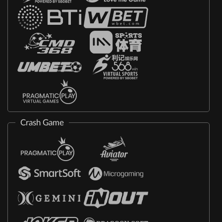
Crash Game