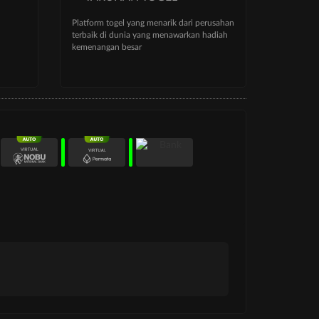
Platform togel yang menarik dari perusahan
terbaik di dunia yang menawarkan hadiah
kemenangan besar