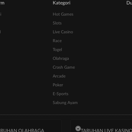
rm
Kategori
Du
i
Hot Games
Slots
l
Live Casino
Race
Togel
Olahraga
Crash Game
Arcade
Poker
E-Sports
Sabung Ayam
ARUHAN OLAHRAGA
TARUHAN LIVE KASIN