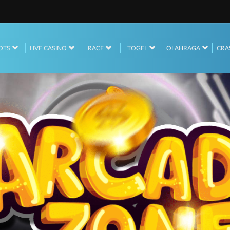
OTS
LIVE CASINO
RACE
TOGEL
OLAHRAGA
CRA