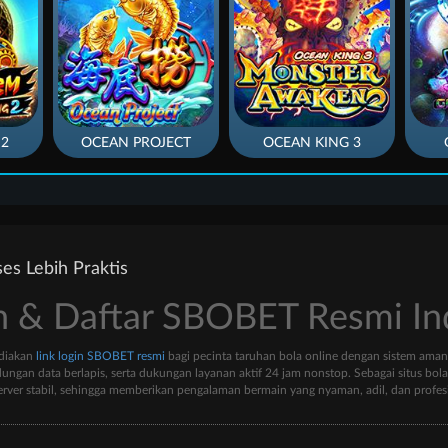
 2
OCEAN PROJECT
OCEAN KING 3
es Lebih Praktis
n & Daftar SBOBET Resmi In
diakan
link login SBOBET resmi
bagi pecinta taruhan bola online dengan sistem aman
dungan data berlapis, serta dukungan layanan aktif 24 jam nonstop. Sebagai situs b
server stabil, sehingga memberikan pengalaman bermain yang nyaman, adil, dan profes