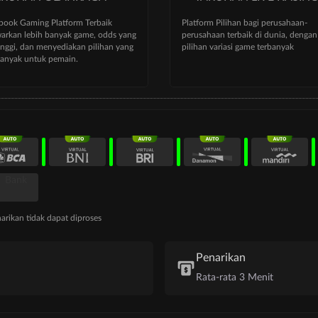
book Gaming Platform Terbaik
Platform Pilihan bagi perusahaan-
rkan lebih banyak game, odds yang
perusahaan terbaik di dunia, dengan
tinggi, dan menyediakan pilihan yang
pilihan variasi game terbanyak
banyak untuk pemain.
arikan tidak dapat diproses
Penarikan
Rata-rata 3 Menit