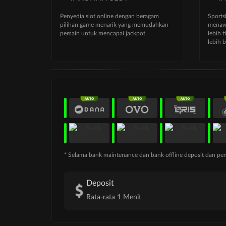
Penyedia slot online dengan beragam
Sports
pilihan game menarik yang memudahkan
menawa
pemain untuk mencapai jackpot
lebih 
lebih 
* Selama bank maintenance dan bank offline deposit dan pen
Deposit
Rata-rata 1 Menit