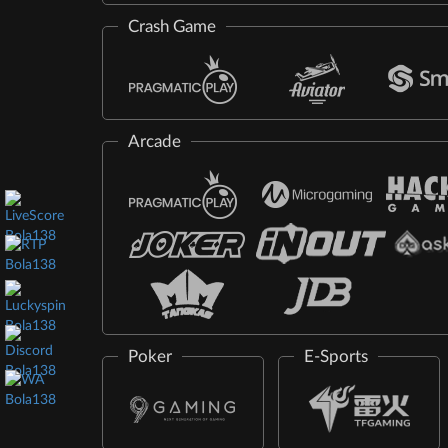
Crash Game
Arcade
Poker
E-Sports