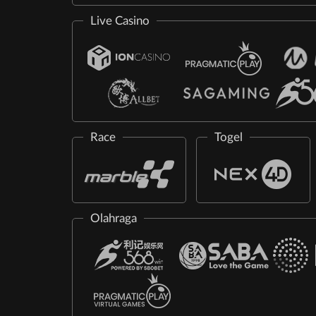
Live Casino
Race
Togel
Olahraga