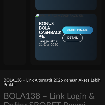
BONUS
BOLA
AMBIL PROMO
CASHBACK
5%
DETAIL
Tanggal akhir:
31-Des-2050
BOLA138 – Link Alternatif 2026 dengan Akses Lebih
Praktis
BOLA138 – Link Login &