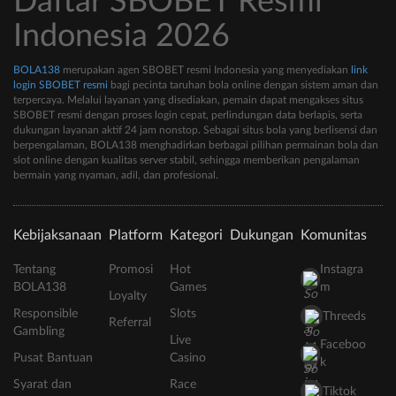
Daftar SBOBET Resmi
Indonesia 2026
BOLA138
merupakan agen SBOBET resmi Indonesia yang menyediakan
link
login SBOBET resmi
bagi pecinta taruhan bola online dengan sistem aman dan
terpercaya. Melalui layanan yang disediakan, pemain dapat mengakses situs
SBOBET resmi dengan proses login cepat, perlindungan data berlapis, serta
dukungan layanan aktif 24 jam nonstop. Sebagai situs bola yang berlisensi dan
berpengalaman, BOLA138 menghadirkan berbagai pilihan permainan bola dan
slot online dengan kualitas server stabil, sehingga memberikan pengalaman
bermain yang nyaman, adil, dan profesional.
Kebijaksanaan
Platform
Kategori
Dukungan
Komunitas
Tentang
Promosi
Hot
Instagra
BOLA138
Games
m
Loyalty
Responsible
Slots
Threeds
Referral
Gambling
Live
Faceboo
Pusat Bantuan
Casino
k
Syarat dan
Race
Tiktok