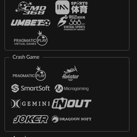
Crash Game