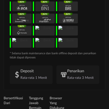
* Selama bank maintenance dan bank offline deposit dan penarikan
tidak dapat diproses
Deposit
Penarikan
Rata-rata 1 Menit
Rata-rata 3 Menit
Bersertifikasi
Tanggung
Browser
Dari
Jawab
Yang
Bermain
Didukung