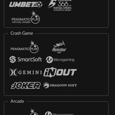
Crash Game
Arcade