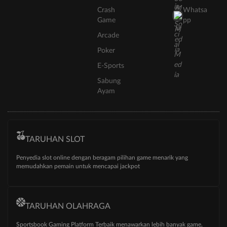
Crash
Whatsa
Game
pp
Arcade
Poker
E-Sports
Sabung
Ayam
TARUHAN SLOT
Penyedia slot online dengan beragam pilihan game menarik yang
memudahkan pemain untuk mencapai jackpot
TARUHAN OLAHRAGA
Sportsbook Gaming Platform Terbaik menawarkan lebih banyak game,