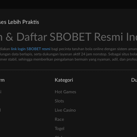
es Lebih Praktis
n & Daftar SBOBET Resmi In
diakan
link login SBOBET resmi
bagi pecinta taruhan bola online dengan sistem aman
dungan data berlapis, serta dukungan layanan aktif 24 jam nonstop. Sebagai situs b
server stabil, sehingga memberikan pengalaman bermain yang nyaman, adil, dan profes
rm
Kategori
Du
i
Hot Games
Slots
l
Live Casino
Race
Togel