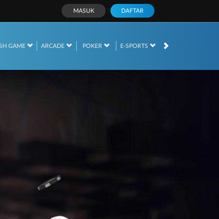
MASUK
DAFTAR
SH GAME
ARCADE
POKER
E-SPORTS
SABUNG AYAM