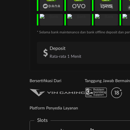
* Selama bank maintenance dan bank offline deposit dan pen
Deposit
Rata-rata 1 Menit
Bersertifikasi Dari
Tanggung Jawab Bermain
Platform Penyedia Layanan
Slots