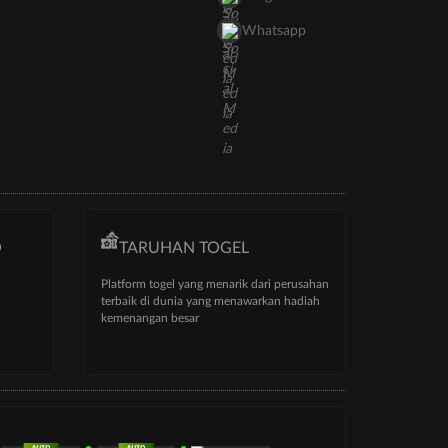
Whatsapp
O
TARUHAN TOGEL
Platform togel yang menarik dari perusahan
terbaik di dunia yang menawarkan hadiah
kemenangan besar