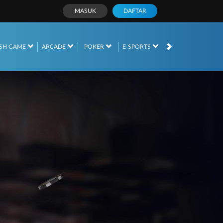
MASUK
DAFTAR
SH GAME
ARCADE
POKER
E-SPORTS
SABUNG AYAM