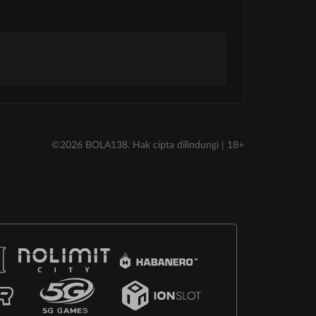
©2026 BOLA138. Hak cipta dilindungi | 18+