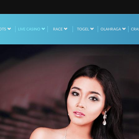
OTS
LIVE CASINO
RACE
TOGEL
OLAHRAGA
CRA