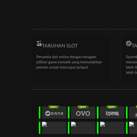
TARUHAN SLOT
T
Penyedia slot online dengan beragam
Sports
pilihan game menarik yang memudahkan
menawa
pemain untuk mencapai jackpot
lebih 
lebih 