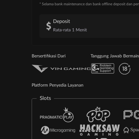
* Selama bank maintenance dan bank offline deposit dan pen
Deposit
Rata-rata 1 Menit
Bersertifikasi Dari
Tanggung Jawab Bermain
Platform Penyedia Layanan
Slots