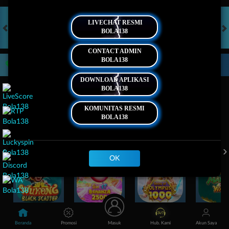
LIVECHAT RESMI
BOLA138
HOT GAMES
SLOTS
LIVE CASINO
RACE
TOGEL
OL
CONTACT ADMIN
BOLA138
Game Populer
DOWNLOAD APLIKASI
BOLA138
KOMUNITAS RESMI
BOLA138
GATES OF OLYMPUS POP
TREASURES OF AZTEC
GOYANG GAIB
OK
WUKONG - BLACK SCATTER
SWEET BONANZA 2500
GATES OF OLYMPUS 1000
Beranda
Promosi
Masuk
Hub. Kami
Akun Saya