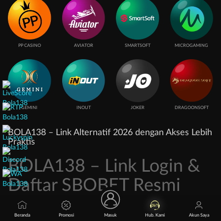
PP CASINO
AVIATOR
SMARTSOFT
MICROGAMING
GEMINI
INOUT
JOKER
DRAGOONSOFT
BOLA138 – Link Alternatif 2026 dengan Akses Lebih
Praktis
BOLA138 – Link Login &
Daftar SBOBET Resmi
Indonesia 2026
Beranda
Promosi
Masuk
Hub. Kami
Akun Saya