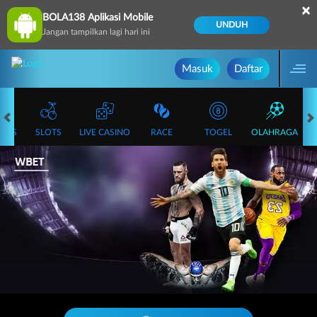
×
BOLA138 Aplikasi Mobile
UNDUH
Jangan tampilkan lagi hari ini
Masuk
Daftar
MES
SLOTS
LIVE CASINO
RACE
TOGEL
OLAHRAGA
CR