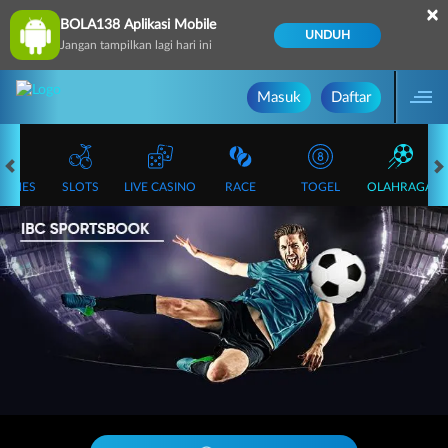
×
BOLA138 Aplikasi Mobile
UNDUH
Jangan tampilkan lagi hari ini
Masuk
Daftar
GAMES
SLOTS
LIVE CASINO
RACE
TOGEL
OLAHRAGA