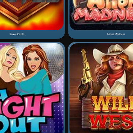
Snake Castle
Aliens Madness