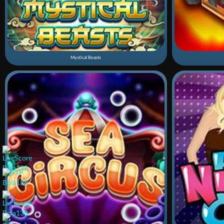
Mystical Beasts