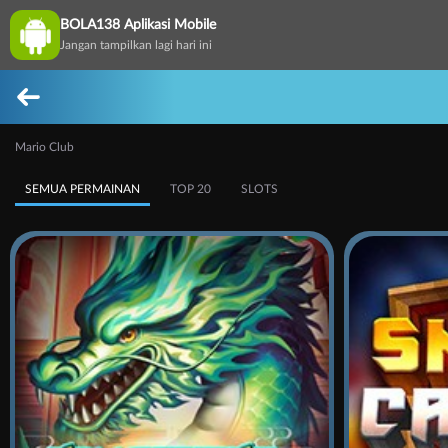
BOLA138 Aplikasi Mobile
Jangan tampilkan lagi hari ini
Mario Club
SEMUA PERMAINAN
TOP 20
SLOTS