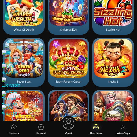
Winds Of Wealth
Christmas Eve
Sizzling Hot
Seven Seas
Super Fortune Crown
Nezha 2
Beranda
Promosi
Masuk
Hub. Kami
Akun Saya
Pasta Chef
Cursed Deluxe AI
Ancient Rome Deluxe AI