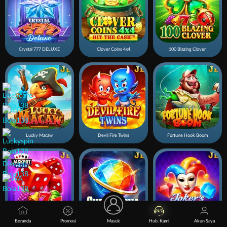
Crystal 777 DELUXE
Clover Coins 4x4
100 Blazing Clover
Lucky Macaw
Devil Fire Twins
Fortune Hook Boom
Beranda
Promosi
Masuk
Hub. Kami
Akun Saya
Dice & Drop
Supernova
Joker's Fortune