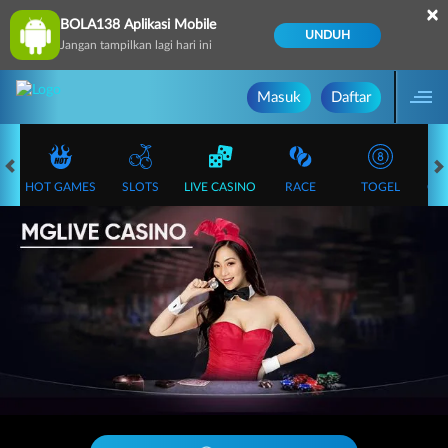
×
BOLA138 Aplikasi Mobile
UNDUH
Jangan tampilkan lagi hari ini
Masuk
Daftar
HOT GAMES
SLOTS
LIVE CASINO
RACE
TOGEL
OL